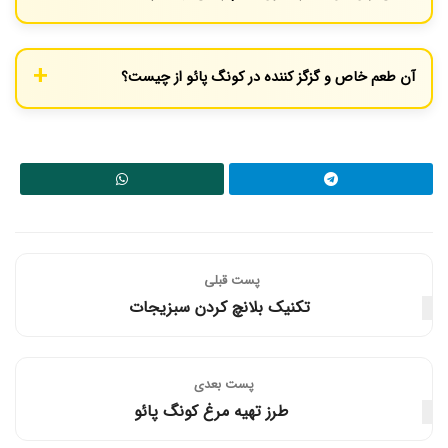
بله، هرچند بادام زمینی بخش کلاسیک این غذاست اما در صورت
حساسیت می‌توان آن را حذف کرد یا از جایگزین‌هایی مانند بادام هندی
آن طعم خاص و گزگز کننده در کونگ پائو از چیست؟
استفاده نمود.
این طعم منحصربه‌فرد از دانه‌های فلفل سیچوآن می‌آید که ویژگی اصلی
آن ایجاد حس بی‌حسی یا گزگز ملایم روی زبان است و با تندی فلفل
چیلی تفاوت دارد.
پست قبلی
تکنیک بلانچ کردن سبزیجات
پست‌ بعدی
طرز تهیه مرغ کونگ پائو