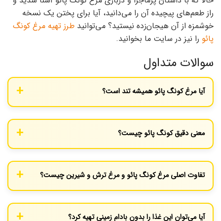
حالا که با داستان پرماجرا و درباری مرغ کونگ پائو آشنا شدید و
راز طعم‌های پیچیده آن را می‌دانید، آیا برای پختن یک نسخه
خوشمزه از آن هیجان‌زده نیستید؟ می‌توانید
طرز تهیه مرغ کونگ
پائو
را نیز در سایت ما بخوانید.
سوالات متداول
آیا مرغ کونگ پائو همیشه تند است؟
نسخه اصیل سیچوآنی آن بسیار تند و همراه با حس بی‌حسی ناشی از
فلفل سیچوآن است. اما نسخه‌های غربی‌شده آن معمولاً بسیار ملایم و
معنی دقیق کونگ پائو چیست؟
شیرین هستند.
کونگ پائو
یک لقب سلطنتی به معنای محافظ قصر بود که به دینگ
بائوژن، فرماندار سیچوآن در قرن نوزدهم، اعطا شده بود و نام غذا از
تفاوت اصلی مرغ کونگ پائو و مرغ ترش و شیرین چیست؟
لقب او گرفته شد.
مرغ کونگ پائو اصیل، طعمی پیچیده از تندی، شوری و بی‌حسی (مالا)
دارد، در حالی که مرغ ترش و شیرین کاملاً بر دو طعم شیرینی و ترشی
آیا می‌توان این غذا را بدون بادام زمینی تهیه کرد؟
متمرکز است و فاقد تندی قابل توجه است.