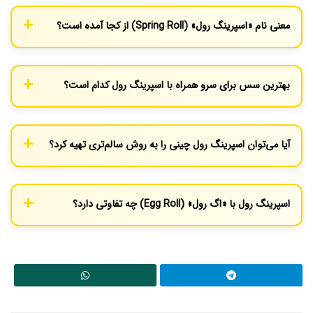
استفاده از روغن، یک گزینه بسیار سالم و کم‌کالری محسوب می‌شود.
معنی نام «اسپرینگ رول» (Spring Roll) از کجا آمده است؟
نسخه چینی به دلیل سرخ شدن در روغن، کالری و چربی بیشتری دارد،
اما همچنان می‌تواند بخشی از یک رژیم غذایی متعادل باشد.
این نام مستقیماً از ریشه چینی آن گرفته شده که در «جشن بهار»
(Spring Festival) برای استقبال از سبزیجات تازه بهاری تهیه می‌شد.
بهترین سس برای سرو همراه با اسپرینگ رول کدام است؟
برای اسپرینگ رول چینی، سس‌های چیلی شیرین، سس آلو یا سس
سویا رایج است. برای رول ویتنامی، سس بادام‌زمینی غلیظ یا سس
آیا می‌توان اسپرینگ رول چینی را به روش سالم‌تری تهیه کرد؟
ماهی ترش و شیرین (Nước chấm) گزینه‌های کلاسیک هستند.
بله، شما می‌توانید رول‌های چینی را به جای سرخ کردن در روغن عمیق،
در فر یا دستگاه هواپز (Air Fryer) با مقدار کمی روغن بپزید تا ترد و
اسپرینگ رول با «اگ رول» (Egg Roll) چه تفاوتی دارد؟
طلایی اما کم‌چرب‌تر شوند.
اگ رول یک نسخه آمریکایی‌شده از اسپرینگ رول چینی است. پوسته
اگ رول ضخیم‌تر و حباب‌دارتر است (چون معمولاً در خمیر آن تخم‌مرغ
به کار می‌رود) و معمولاً بزرگ‌تر و پرملات‌تر از اسپرینگ رول‌های سنتی
چینی است.