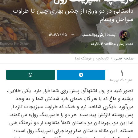
داستانی در دو ورق؛ از جشن بهاری چین تا طراوت
سواحل ویتنام
توسط
آرش بوالحسنی
1404/06/15
مدت زمان مطالعه: 4 دقیقه
صفحه اصلی
تاریخچه و فرهنگ غذا
1
اشتراک گذاری ها
تصور کنید دو رول اشتها‌آور پیش روی شما قرار دارد. یکی طلایی،
برشته و داغ که با هر گاز، صدای خرد شدنش شما را به وجد
می‌آورد. دیگری شفاف، نرم و خنک که طراوت سبزیجات تازه از
پس پوسته نازکش پیداست. هر دو را «اسپرینگ رول» می‌نامند،
اما این دو، قهرمانان دو داستان کاملاً متفاوت از دو فرهنگ غنی
هستند. این مقاله داستان سفر پرماجرای اسپرینگ رول است؛