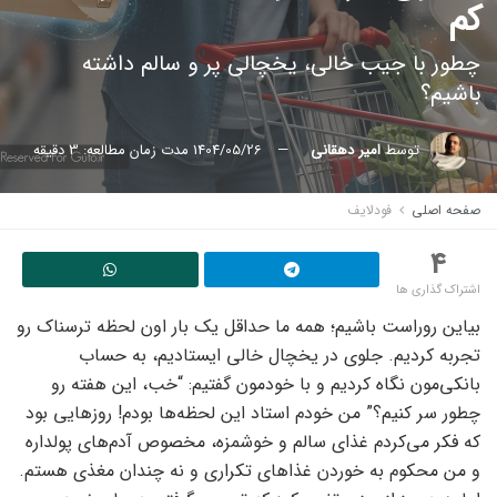
کم
چطور با جیب خالی، یخچالی پر و سالم داشته
باشیم؟
توسط
امیر دهقانی
1404/05/26
مدت زمان مطالعه: 3 دقیقه
صفحه اصلی
فودلایف
4
اشتراک گذاری ها
بیاین روراست باشیم؛ همه ما حداقل یک بار اون لحظه ترسناک رو
تجربه کردیم. جلوی در یخچال خالی ایستادیم، به حساب
بانکی‌مون نگاه کردیم و با خودمون گفتیم: “خب، این هفته رو
چطور سر کنیم؟” من خودم استاد این لحظه‌ها بودم! روزهایی بود
که فکر می‌کردم غذای سالم و خوشمزه، مخصوص آدم‌های پولداره
و من محکوم به خوردن غذاهای تکراری و نه چندان مغذی هستم.