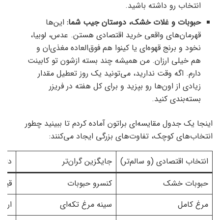
انتخاب رو داشته باشید.
حبوبات و غلات خشک، دوستان جیب شما:
این‌ها
قهرمان‌های واقعی خرید اقتصادی هستن. عدس، لوبیا،
نخود و برنج قهوه‌ای یا کینوا هم فوق‌العاده مغذی‌ان و
هم خیلی ارزان. من همیشه چند بسته ازشون تو کابینت
دارم. اگه وقت ندارید، می‌تونید یک روز تعطیل مقدار
زیادی از اون‌ها رو بپزید و برای کل هفته در فریزر
بسته‌بندی کنید.
اینجا یک جدول مقایسه‌ای براتون آماده کردم تا ببینید چطور
انتخاب‌های کوچک، تفاوت‌های بزرگی ایجاد می‌کنند:
انتخاب اقتصادی (و سالم‌تر)
جایگزین گران‌تر
دلیل
حبوبات خشک
کنسرو حبوبات
قیمت
مرغ کامل
سینه مرغ تکه‌ای
ارزا