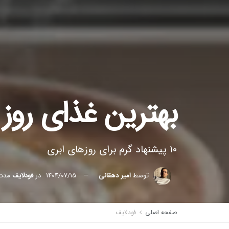
بهترین غذای روز ب
۱۰ پیشنهاد گرم برای روزهای ابری
توسط
امیر دهقانی
1404/07/15
در
فودلایف
مدت ز
صفحه اصلی
فودلایف