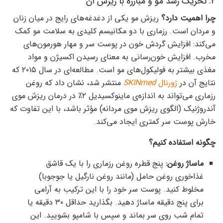
۲. تحریک رشد مو و مبارزه با ریزش آن
چرا اهمیت دارد؟
ریزش مو یکی از دغدغه‌های رایج در میان زنان
و مردان است. رزماری با دو مکانیسم کلیدی به سلامت مو کمک
می‌کند: افزایش گردش خون در پوست سر و مهار هورمون‌های
مخرب. افزایش خون‌رسانی به معنای رسیدن اکسیژن و مواد
مغذی بیشتر به فولیکول‌های مو است. مطالعه‌ای در سال ۲۰۱۵ که
نتایج آن در
ژورنال
SKINmed
منتشر شد، نشان داد که روغن
رزماری می‌تواند به اندازه‌ی ماینوکسیدیل ۲٪ در درمان ریزش موی
آندروژنیک (الگوی ریزش موی مردانه) مؤثر باشد، با این تفاوت که
خارش پوست سر کمتری ایجاد می‌کند.
چگونه استفاده کنیم؟
ماساژ روغن:
پنج قطره روغن رزماری را با یک قاشق
غذاخوری روغن حامل (مانند روغن نارگیل یا جوجوبا)
مخلوط کنید. پوست سر خود را با این ترکیب به آرامی
برای پنج دقیقه ماساژ دهید. بگذارید حداقل ۳۰ دقیقه یا
تمام شب روی سر بماند و سپس با شامپو بشویید. این