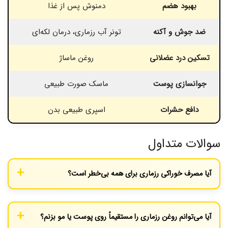
بهبود هضم
دمنوش پس از غذا
ضد جوش و آکنه
تونر آب رزماری، درمان لکه‌ای
تس
تسکین درد عضلانی
روغن ماساژ
جوانسازی پوست
ماسک صورت طبیعی
دافع حشرات
اسپری طبیعی بدن
سوالات متداول
آیا مصرف خوراکی رزماری برای همه بی‌خطر است؟
در مقادیر معمول آشپزی، رزماری برای اکثر افراد بی‌خطر است. با این
حال، مصرف مقادیر زیاد آن (به‌ویژه روغن خالص) می‌تواند سمی باشد.
آیا می‌توانم روغن رزماری را مستقیماً روی پوست یا مو بزنم؟
زنان باردار و شیرده و افراد مبتلا به فشار خون بالا یا صرع باید از مصرف