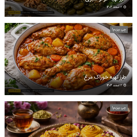
2 اسفند 1404
چی بپزیم!
طرز تهیه خوراک مرغ
2 اسفند 1404
چی بپزیم!