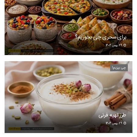
برای سحری چی بخوریم؟
29 بهمن 1404
چی بپزیم!
طرز تهیه فرنی
29 بهمن 1404