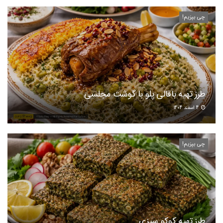
چی بپزیم!
طرز تهیه باقالی پلو با گوشت مجلسی
4 اسفند 1404
چی بپزیم!
طرز تهیه کوکو سبزی