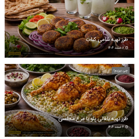
طرز تهیه شامی کباب
6 اسفند 1404
چی بپزیم!
طرز تهیه باقالی پلو با مرغ مجلسی
4 اسفند 1404