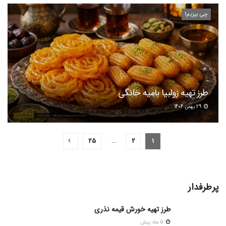
چی بپزیم!
طرز تهیه زولبیا بامیه خانگی
29 بهمن 1404
۲۵
…
۲
۱
پرطرفدار
طرز تهیه خورش قیمه نذری
5 ماه پیش