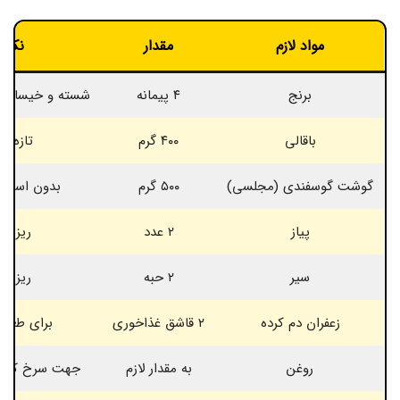
مواد لازم
مقدار
نکات
برنج
۴ پیمانه
شسته و خیسانده به 
باقالی
۴۰۰ گرم
تازه ی
گوشت گوسفندی (مجلسی)
۵۰۰ گرم
بدون استخو
پیاز
۲ عدد
ریز رن
سیر
۲ حبه
ریز رن
زعفران دم کرده
۲ قاشق غذاخوری
برای طعم 
روغن
به مقدار لازم
جهت سرخ کردن