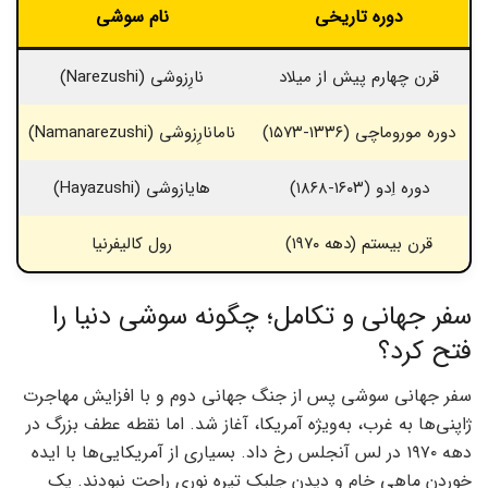
دوره تاریخی
نام سوشی
قرن چهارم پیش از میلاد
نارِزوشی (Narezushi)
ن
دوره موروماچی (۱۳۳۶-۱۵۷۳)
نامانارِزوشی (Namanarezushi)
دوره اِدو (۱۶۰۳-۱۸۶۸)
هایازوشی (Hayazushi)
قرن بیستم (دهه ۱۹۷۰)
رول کالیفرنیا
ا
سفر جهانی و تکامل؛ چگونه سوشی دنیا را
فتح کرد؟
سفر جهانی سوشی پس از جنگ جهانی دوم و با افزایش مهاجرت
ژاپنی‌ها به غرب، به‌ویژه آمریکا، آغاز شد. اما نقطه عطف بزرگ در
دهه ۱۹۷۰ در لس آنجلس رخ داد. بسیاری از آمریکایی‌ها با ایده
خوردن ماهی خام و دیدن جلبک تیره نوری راحت نبودند. یک