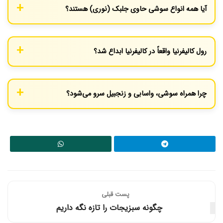
آیا همه انواع سوشی حاوی جلبک (نوری) هستند؟
طعم و زیبایی ظاهری سوشی صرف می‌کند.
خیر. سوشی نیگیری (Nigiri) که محبوب‌ترین نوع در ژاپن است، تنها
شامل یک بالشتک برنج و یک تکه ماهی یا ماده دیگر روی آن است و
رول کالیفرنیا واقعاً در کالیفرنیا ابداع شد؟
جلبک ندارد. جلبک بیشتر در رول‌ها (ماکی‌زوشی) استفاده می‌شود.
بله، این رول در دهه ۱۹۷۰ در لس آنجلس برای جذب مشتریان غربی که
به طعم‌ها و بافت‌های سوشی سنتی عادت نداشتند، ساخته شد.
چرا همراه سوشی، واسابی و زنجبیل سرو می‌شود؟
واسابی در گذشته به دلیل خواص ضد میکروبی‌اش همراه ماهی خام
استفاده می‌شد و امروز طعم تند و تیزی به سوشی می‌بخشد. زنجبیل
ترشی (گاری) برای پاک کردن کام و تازه کردن دهان بین خوردن انواع
مختلف سوشی استفاده می‌شود.
پست قبلی
چگونه سبزیجات را تازه نگه داریم