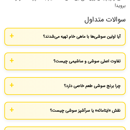
بروید!
سوالات متداول
آیا اولین سوشی‌ها با ماهی خام تهیه می‌شدند؟
خیر، نسخه اولیه سوشی (نارزوشی) با ماهی تخمیر شده و نمک‌سود
شده تهیه می‌شد که فرآیند تخمیر آن را می‌پخت. استفاده از ماهی کاملاً
تفاوت اصلی سوشی و ساشیمی چیست؟
خام پدیده‌ای بسیار مدرن‌تر است.
سوشی همیشه حاوی برنج سرکه‌ای است. ساشیمی به ورقه‌های نازک و
با دقت برش خورده از ماهی یا غذای دریایی خام گفته می‌شود که بدون
چرا برنج سوشی طعم خاصی دارد؟
برنج سرو می‌گردد.
برنج سوشی پس از پخت با ترکیبی از سرکه برنج، شکر و نمک مخلوط
می‌شود. این ترکیب نه تنها طعم ترش و شیرین دلپذیری به آن می‌دهد،
نقش «ایتامائه» یا سرآشپز سوشی چیست؟
بلکه به نگهداری بهتر آن نیز کمک می‌کند.
یک ایتامائه فراتر از یک آشپز است؛ او یک هنرمند است که سال‌ها برای
تسلط بر هنر انتخاب و برش ماهی، تهیه برنج کامل و ایجاد تعادل در