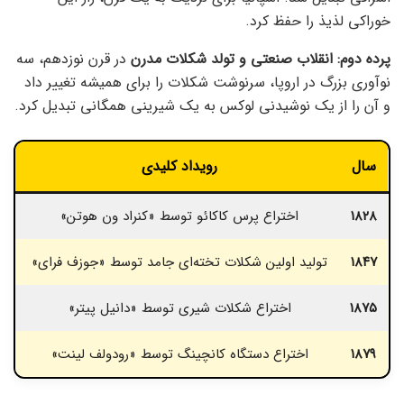
خوراکی لذیذ را حفظ کرد.
پرده دوم: انقلاب صنعتی و تولد شکلات مدرن
در قرن نوزدهم، سه
نوآوری بزرگ در اروپا، سرنوشت شکلات را برای همیشه تغییر داد
و آن را از یک نوشیدنی لوکس به یک شیرینی همگانی تبدیل کرد.
سال
رویداد کلیدی
۱۸۲۸
اختراع پرس کاکائو توسط «کنراد ون هوتن»
۱۸۴۷
تولید اولین شکلات تخته‌ای جامد توسط «جوزف فرای»
ان
۱۸۷۵
اختراع شکلات شیری توسط «دانیل پیتر»
س
۱۸۷۹
اختراع دستگاه کانچینگ توسط «رودولف لینت»
س