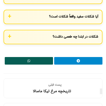
شهرت شکلات سوئیسی به دلیل نوآوری‌های کلیدی در قرن نوزدهم،
مانند اختراع شکلات شیری توسط دانیل پیتر و دستگاه کانچینگ توسط
آیا شکلات سفید واقعاً شکلات است؟
رودولف لینت است که بافتی بسیار نرم و لطیف به شکلات بخشید.
این یک بحث رایج است! شکلات سفید حاوی کره کاکائو (چربی دانه
کاکائو)، شکر و شیر است، اما فاقد پودر کاکائو (قسمت تیره و اصلی دانه)
شکلات در ابتدا چه طعمی داشت؟
است. به همین دلیل، برخی آن را شکلات واقعی نمی‌دانند.
شکلات اصلی که توسط مایاها و آزتک‌ها مصرف می‌شد، یک نوشیدنی
تلخ، تند و گاهی ترش بود که با فلفل چیلی، وانیل و ادویه‌های دیگر
طعم‌دار می‌شد و هیچ شباهتی به طعم شیرین شکلات‌های امروزی
نداشت.
پست قبلی
تاریخچه مرغ تیکا ماسالا