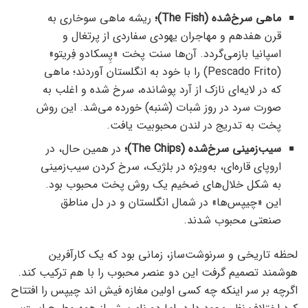
ماهی سرخ‌شده (The Fish)؛
ریشه ماهی سوخاری به
قرن هفدهم و مهاجران یهودی سفاردی از پرتغال و
اسپانیا بازمی‌گردد. آن‌ها سنت پخت «پِسکادو فِریتو»
(Pescado Frito) را با خود به انگلستان آوردند؛ ماهی
که در لایه‌ای نازک از آرد پوشانده، سرخ شده و اغلب به
صورت سرد در روز شبات (شنبه) خورده می‌شد. این روش
پخت به تدریج در لندن محبوبیت یافت.
سیب‌زمینی سرخ‌شده (The Chips)؛
در همین حال، در
اروپای قاره‌ای، به‌ویژه در بلژیک، سرخ کردن سیب‌زمینی
به شکل خلال‌های ضخیم یک روش پخت محبوب بود.
این «چیپس‌ها» در شمال انگلستان و در دل مناطق
صنعتی محبوب شدند.
لحظه تاریخی و سرنوشت‌ساز، زمانی بود که یک کارآفرین
هوشمند تصمیم گرفت این دو عنصر محبوب را با هم ترکیب کند.
اگرچه بر سر اینکه چه کسی اولین مغازه فیش اند چیپس را افتتاح