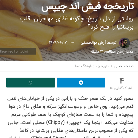
تاریخچه فیش اند چیپس
روایتی از دل تاریخ؛ چگونه غذای مهاجران، قلب
بریتانیا را فتح کرد؟
توسط
آرش بوالحسنی
1404/06/17
مدت زمان مطالعه: 3 دقیقه
صفحه اصلی
تاریخچه و فرهنگ غذا
4
اشتراک گذاری ها
تصور کنید در یک عصر خنک و بارانی در یکی از خیابان‌های لندن
قدم می‌زنید. بوی خاص و وسوسه‌انگیز سرکه و غذای داغ در هوا
پیچیده و شما را به سمت مغازه‌ای کوچک با صف طولانی مردم
هدایت می‌کند. اینجا یک «چیپی» (Chippy) محلی است، جایی
که یکی از محبوب‌ترین داستان‌های غذایی بریتانیا در کاغذ