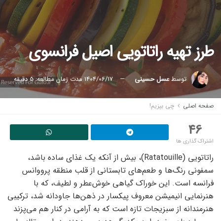
طرز تهیه راتاتویی اصیل فرانسوی
توسط
عسل حسینی
1404/06/17
مدت زمان مطالعه: 5 دقیقه
صفحه اصلی
چی بپزیم!
46
اشتراک گذاری ها
راتاتویی (Ratatouille)، بیش از آنکه یک غذای ساده باشد،
سمفونی رنگ‌ها و طعم‌های تابستانی از قلب منطقه پرووانس
فرانسه است. این خوراک گیاهی خوش‌عطر و لطیف، که با
هنرنمایی انیمیشن معروف پیکسار در ذهن‌ها جاودانه شد، ترکیبی
هنرمندانه از سبزیجات تازه است که به آرامی در کنار هم می‌پزند