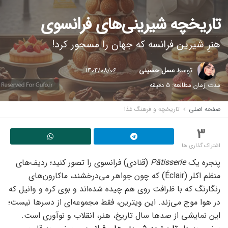
تاریخچه شیرینی‌های فرانسوی
هنرِ شیرین فرانسه که جهان را مسحور کرد!
توسط
عسل حسینی
1404/08/06
مدت زمان مطالعه: 5 دقیقه
صفحه اصلی
تاریخچه و فرهنگ غذا
3
اشتراک گذاری ها
پنجره یک
Pâtisserie
(قنادی) فرانسوی را تصور کنید؛ ردیف‌های
منظم اکلر (Éclair) که چون جواهر می‌درخشند، ماکارون‌های
رنگارنگ که با ظرافت روی هم چیده شده‌اند و بوی کره و وانیل که
در هوا موج می‌زند. این ویترین، فقط مجموعه‌ای از دسرها نیست؛
این نمایشی از صدها سال تاریخ، هنر، انقلاب و نوآوری است.