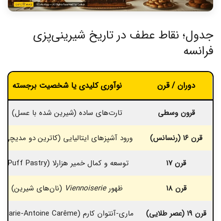
جدول؛ نقاط عطف در تاریخ شیرینی‌پزی
فرانسه
دوران / قرن
نوآوری کلیدی یا شخصیت برجسته
قرون وسطی
تارت‌های ساده (شیرین شده با عسل)
قرن ۱۶ (رنسانس)
ورود آشپزهای ایتالیایی (کاترین دو مدیچی)
قرن ۱۷
توسعه و کمال خمیر هزارلا (Puff Pastry)
قرن ۱8
ظهور
Viennoiserie
(نان‌های شیرین)
قرن ۱۹ (عصر طلایی)
ماری-آنتوان کارم (Marie-Antoine Carême)