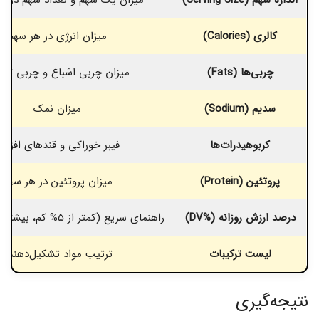
کالری (Calories)
میزان انرژی در هر سهم
چربی‌ها (Fats)
میزان چربی اشباع و چربی تر
سدیم (Sodium)
میزان نمک
کربوهیدرات‌ها
فیبر خوراکی و قندهای افزود
پروتئین (Protein)
میزان پروتئین در هر سهم
درصد ارزش روزانه (%DV)
راهنمای سریع (کمتر از ۵% کم، بیشتر از ۲۰% زیاد)
لیست ترکیبات
ترتیب مواد تشکیل‌دهنده
نتیجه‌گیری