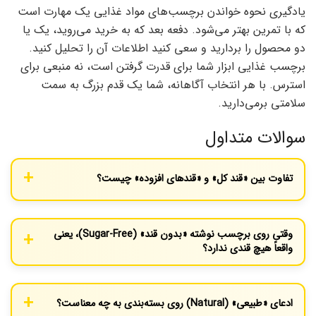
یادگیری نحوه خواندن برچسب‌های مواد غذایی یک مهارت است
که با تمرین بهتر می‌شود. دفعه بعد که به خرید می‌روید، یک یا
دو محصول را بردارید و سعی کنید اطلاعات آن را تحلیل کنید.
برچسب غذایی ابزار شما برای قدرت گرفتن است، نه منبعی برای
استرس. با هر انتخاب آگاهانه، شما یک قدم بزرگ به سمت
سلامتی برمی‌دارید.
سوالات متداول
تفاوت بین «قند کل» و «قندهای افزوده» چیست؟
«قند کل» شامل قندهای طبیعی (مثل قند موجود در میوه و شیر) و
قندهای افزوده‌شده در فرآیند تولید است. «قندهای افزوده» فقط به
وقتی روی برچسب نوشته «بدون قند» (Sugar-Free)، یعنی
شکرهایی اشاره دارد که به صورت دستی به محصول اضافه شده‌اند و
واقعاً هیچ قندی ندارد؟
تمرکز اصلی ما برای کاهش مصرف، روی این بخش است.
طبق قوانین، یک محصول «بدون قند» باید کمتر از نیم گرم شکر در هر
سهم داشته باشد. اما مراقب باشید! این محصولات ممکن است حاوی
ادعای «طبیعی» (Natural) روی بسته‌بندی به چه معناست؟
شیرین‌کننده‌های مصنوعی یا الکل‌های قندی باشند که همچنان می‌توانند