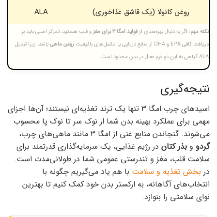
روغن کانولا (یک قاشق غذاخوری)
ALA
نکته مهم:
اگر به دنبال بهره‌مندی از
فواید امگا ۳ برای مغز
و قلب هستید، تمرکز اصلی باید بر
دریافت کافی EPA و DHA از منابع دریایی یا مکمل‌های باکیفیت
روغن ماهی
باشد، زیرا تبدیل
ALA گیاهی به این دو فرم فعال در بدن محدود است.
نتیجه‌گیری
اسیدهای چرب امگا ۳ تنها یک ترند تغذیه‌ای نیستند؛ آن‌ها اجزای
مهمی برای عملکرد بهینه بدن شما از نوک سر تا نوک پا محسوب
می‌شوند. گنجاندن منابع غنی از امگا ۳ مانند ماهی‌های چرب،
گردو
و
بذر کتان
در رژیم غذایی، یک سرمایه‌گذاری قدرتمند برای
سلامت قلب، مغز و تندرستی عمومی شما در طولانی‌مدت است.
در
بخش تغذیه و سلامت
با هم یاد می‌گیریم چگونه با
انتخاب‌های آگاهانه، به ارکستر بدن خود کمک کنیم تا بهترین
نوای سلامتی را بنوازد.