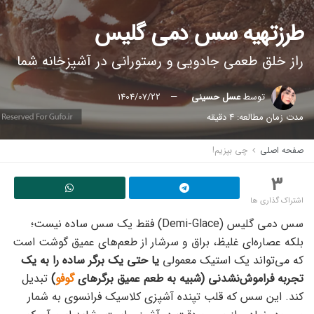
طرزتهیه سس دمی گلیس
راز خلق طعمی جادویی و رستورانی در آشپزخانه شما
توسط
عسل حسینی
1404/07/22
مدت زمان مطالعه: 4 دقیقه
صفحه اصلی
چی بپزیم!
3
اشتراک گذاری ها
سس دمی گلیس (Demi-Glace) فقط یک سس ساده نیست؛
بلکه عصاره‌ای غلیظ، براق و سرشار از طعم‌های عمیق گوشت است
که می‌تواند یک استیک معمولی
یا حتی یک برگر ساده را به یک
تجربه فراموش‌نشدنی (شبیه به طعم عمیق برگرهای
گوفو
)
تبدیل
کند. این سس که قلب تپنده آشپزی کلاسیک فرانسوی به شمار