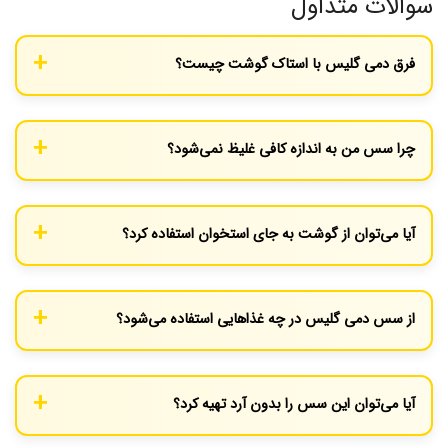
سوالات متداول
فرق دمی گلیس با استاک گوشت چیست؟
استاک گوشت (عصاره) پایه و اساس کار است؛ مایعی رقیق که از پختن
استخوان و سبزیجات به دست می‌آید. دمی گلیس از غلیظ کردن همین
چرا سس من به اندازه کافی غلیظ نمی‌شود؟
استاک با «رو» (مخلوط آرد و کره) و کاهش حجم آن (Reduction) تهیه
می‌شود و بسیار غلیظ‌تر و طعم‌دارتر است.
احتمالاً به اندازه کافی آن را نپخته‌اید تا حجمش کم شود. پخت را روی
حرارت ملایم ادامه دهید تا آب اضافی تبخیر شده و سس به غلظت
آیا می‌توان از گوشت به جای استخوان استفاده کرد؟
مناسب برسد.
بله، اما استخوان‌ها (به خصوص استخوان‌های دارای ژلاتین و مغز) طعم
و قوام بسیار بهتری به استاک و نهایتاً به سس می‌دهند.
از سس دمی گلیس در چه غذاهایی استفاده می‌شود؟
این سس بهترین همراه برای انواع استیک (فیله مینیون)، گوشت‌های
برشته شده (رست بیف)، مرغ و حتی سبزیجات گریل شده است.
آیا می‌توان این سس را بدون آرد تهیه کرد؟
همچنین به عنوان پایه برای سس‌های دیگر مانند سس قارچ یا سس
فلفل نیز کاربرد دارد.
بله، در روش مدرن‌تر می‌توان آرد را حذف کرد و فقط با کاهش حجم