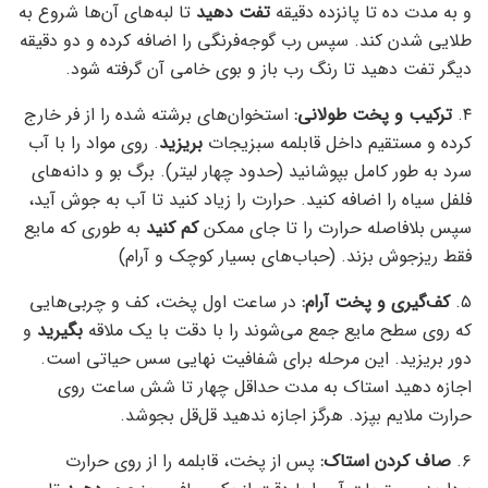
و به مدت ده تا پانزده دقیقه
تفت دهید
تا لبه‌های آن‌ها شروع به
طلایی شدن کند. سپس رب گوجه‌فرنگی را اضافه کرده و دو دقیقه
دیگر تفت دهید تا رنگ رب باز و بوی خامی آن گرفته شود.
۴.
ترکیب و پخت طولانی:
استخوان‌های برشته شده را از فر خارج
کرده و مستقیم داخل قابلمه سبزیجات
بریزید
. روی مواد را با آب
سرد به طور کامل بپوشانید (حدود چهار لیتر). برگ بو و دانه‌های
فلفل سیاه را اضافه کنید. حرارت را زیاد کنید تا آب به جوش آید،
سپس بلافاصله حرارت را تا جای ممکن
کم کنید
به طوری که مایع
فقط ریزجوش بزند. (حباب‌های بسیار کوچک و آرام)
۵.
کف‌گیری و پخت آرام:
در ساعت اول پخت، کف و چربی‌هایی
که روی سطح مایع جمع می‌شوند را با دقت با یک ملاقه
بگیرید
و
دور بریزید. این مرحله برای شفافیت نهایی سس حیاتی است.
اجازه دهید استاک به مدت حداقل چهار تا شش ساعت روی
حرارت ملایم بپزد. هرگز اجازه ندهید قل‌قل بجوشد.
۶.
صاف کردن استاک:
پس از پخت، قابلمه را از روی حرارت