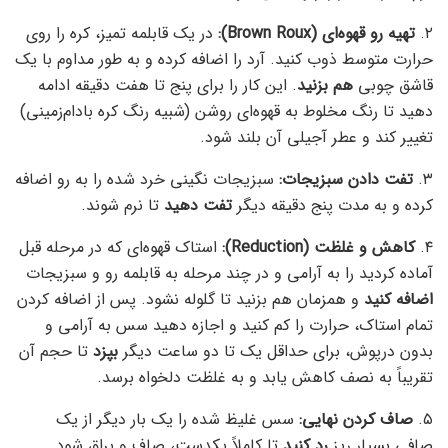
۲.
تهیه رو قهوه‌ای (Brown Roux):
در یک قابلمه تمیز، کره را روی
حرارت متوسط ذوب کنید. آرد را اضافه کرده و به طور مداوم با یک
قاشق چوبی
هم بزنید
. این کار را برای پنج تا هفت دقیقه ادامه
دهید تا رنگ مخلوط به قهوه‌ای روشن (شبیه رنگ کره بادام‌زمینی)
تغییر کند و عطر آجیلی آن بلند شود.
۳.
تفت دادن سبزیجات:
سبزیجات نگینی خرد شده را به رو اضافه
کرده و به مدت پنج دقیقه دیگر
تفت دهید
تا نرم شوند.
۴.
کاهش و غلظت (Reduction):
استاک قهوه‌ای که در مرحله قبل
آماده کردید را به آرامی و در چند مرحله به قابلمه رو و سبزیجات
اضافه کنید
و همزمان هم بزنید تا گلوله نشود. پس از اضافه کردن
تمام استاک، حرارت را کم کنید و اجازه دهید سس به آرامی و
بدون درپوش، برای حداقل یک تا دو ساعت دیگر
بپزد
تا حجم آن
تقریباً به نصف کاهش یابد و به غلظت دلخواه برسد.
۵.
صاف کردن نهایی:
سس غلیظ شده را یک بار دیگر از یک
صافی بسیار ریز
رد کنید
تا کاملاً یکدست، صاف و براق شود.