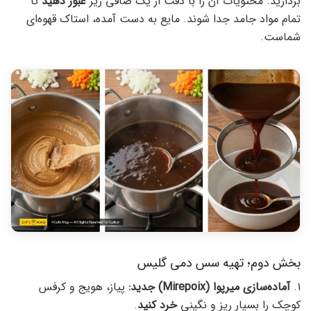
بردارید. محتویات آن را با دقت از یک صافی ریز
عبور دهید
تا
تمام مواد جامد جدا شوند. مایع به دست آمده، استاک قهوه‌ای
شماست.
بخش دوم؛ تهیه سس دمی گلیس
۱.
آماده‌سازی میرپوا (Mirepoix) جدید:
پیاز، هویج و کرفس
کوچک را بسیار ریز و نگینی
خرد کنید
.