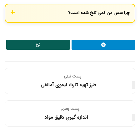
استاک (پختن طولانی‌تر تا حجم آن به یک‌چهارم برسد) به غلظت رسید
چرا سس من کمی تلخ شده است؟
که به آن Glace de Viande می‌گویند. اما روش کلاسیک با «رو» انجام
می‌شود.
دو دلیل محتمل وجود دارد: یا «رو» (مخلوط آرد و کره) بیش از حد تفت
داده شده و سوخته است یا سبزیجات در حین تفت دادن سوخته‌اند.
پست قبلی
طرز تهیه تارت لیموی آمالفی
پست‌ بعدی
اندازه‌ گیری دقیق مواد