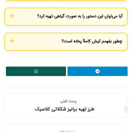
استفاده بیش از حد از سبزیجات آبدار (مانند گوجه‌فرنگی یا اسفناج خوب
آبگیری نشده) می‌تواند باعث آب انداختن کیش شود. همیشه سبزیجات
آیا می‌توان این دستور را به صورت گیاهی تهیه کرد؟
را قبل از اضافه کردن به مایه، تفت دهید تا آب اضافی آن‌ها تبخیر شود.
قطعاً. کافی است از مواد گیاهی مانند قارچ تفت داده شده، فلفل
دلمه‌ای، بروکلی یا اسفناج به جای مواد گوشتی استفاده کنید.
چطور بفهمم کیش کاملاً پخته است؟
وقتی یک خلال دندان یا چاقوی کوچک را در مرکز کیش فرو می‌کنید،
باید تمیز بیرون بیاید. همچنین سطح کیش باید پف کرده و طلایی‌رنگ
باشد.
پست قبلی
طرز تهیه برانیز شکلاتی کلاسیک
پست‌ بعدی