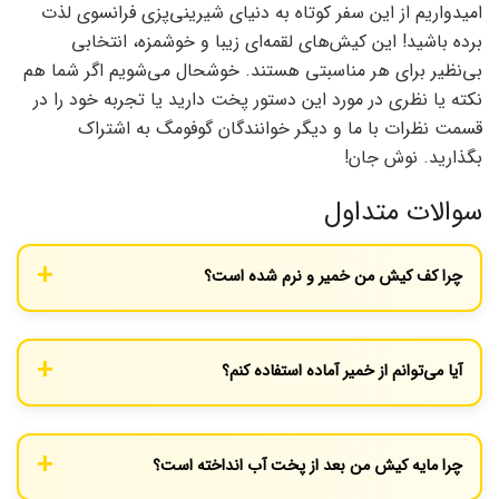
امیدواریم از این سفر کوتاه به دنیای شیرینی‌پزی فرانسوی لذت
برده باشید! این کیش‌های لقمه‌ای زیبا و خوشمزه، انتخابی
بی‌نظیر برای هر مناسبتی هستند. خوشحال می‌شویم اگر شما هم
نکته یا نظری در مورد این دستور پخت دارید یا تجربه خود را در
قسمت نظرات با ما و دیگر خوانندگان گوفومگ به اشتراک
بگذارید. نوش جان!
سوالات متداول
چرا کف کیش من خمیر و نرم شده است؟
به احتمال زیاد مرحله پخت اولیه خمیر (Blind Baking) را انجام نداده‌اید
یا دمای فر به اندازه کافی بالا نبوده است. این مرحله برای جلوگیری از
آیا می‌توانم از خمیر آماده استفاده کنم؟
نفوذ رطوبت مایه به خمیر ضروری است.
بله، برای صرفه‌جویی در وقت می‌توانید از خمیر تارت یا هزارلای آماده
استفاده کنید. اما طعم و بافت خمیر خانگی تفاوت چشمگیری ایجاد
چرا مایه کیش من بعد از پخت آب انداخته است؟
می‌کند.