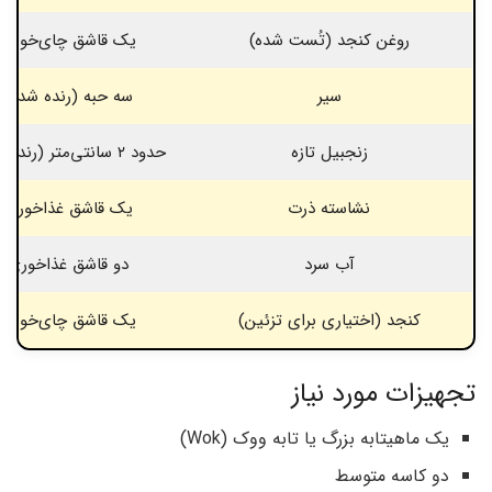
روغن کنجد (تُست شده)
یک قاشق چای‌خوری
سیر
سه حبه (رنده شده)
زنجبیل تازه
حدود ۲ سانتی‌متر (رنده شده)
نشاسته ذرت
یک قاشق غذاخوری
آب سرد
دو قاشق غذاخوری
کنجد (اختیاری برای تزئین)
یک قاشق چای‌خوری
تجهیزات مورد نیاز
یک ماهیتابه بزرگ یا تابه ووک (Wok)
دو کاسه متوسط