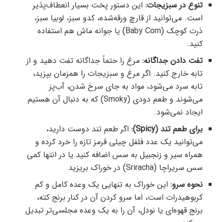
تنوع در سبزیجات:
این دستور پخت بسیار انعطاف‌پذیر
است. می‌توانید از قارچ ورقه‌شده، کدو سبز، لوبیا سبز،
ذرت کوچک (Baby Corn) یا جوانه ماش هم استفاده
کنید.
تفت دادن جداگانه:
مرغ را حتماً جداگانه تفت دهید و از
تابه خارج کنید. اگر مرغ و سبزیجات را همزمان بپزید،
تابه سرد می‌شود، مواد به جای سرخ شدن، آب‌پز
می‌شوند و طعم دودی (Smoky) که به دنبال آن هستیم
ایجاد نمی‌شود.
برای طعم تند (Spicy):
اگر طعم تند دوست دارید،
می‌توانید یک عدد فلفل چیلی قرمز تازه را خرد کرده و
همراه سیر و زنجبیل به سس اضافه کنید یا در انتها کمی
سس سریراچا (Sriracha) در خوراک بریزید.
نحوه سرو:
این خوراک به تنهایی یک وعده کامل و کم
کربوهیدرات است، اما سرو کردن آن در کنار برنج کته،
برنج قهوه‌ای یا نودل، آن را به یک وعده مجلسی‌تر تبدیل