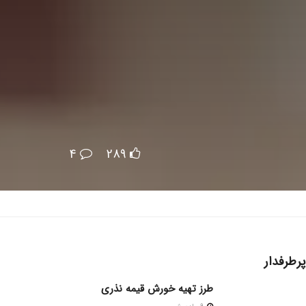
4
289
پرطرفدار
طرز تهیه خورش قیمه نذری