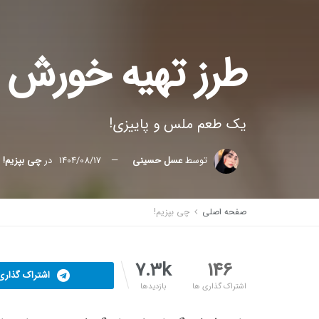
طرز تهیه خورش ک
یک طعم ملس و پاییزی!
توسط
عسل حسینی
1404/08/17
در
چی بپزیم!
صفحه اصلی
چی بپزیم!
7.3k
146
اشتراک گذاری 
اشتراک گذاری ها
بازدیدها