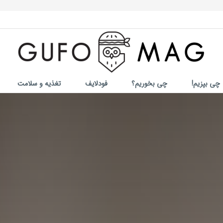
چی بپزیم!
چی بخوریم؟
فودلایف
تغذیه و سلامت