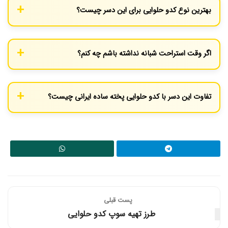
بهترین نوع کدو حلوایی برای این دسر چیست؟
می‌کند تا “دسر”.
کدو حلوایی‌های کشیده و سفت (Butternut Squash) یا کدوهایی که
گوشت متراکم و رنگ نارنجی تیره دارند، گزینه‌های بهتری هستند.
اگر وقت استراحت شبانه نداشته باشم چه کنم؟
اگر عجله دارید، پس از مخلوط کردن کدو و شکر، قابلمه را روی حرارت
بسیار بسیار کم (شعله پخش‌کن) قرار دهید تا شکر به آرامی آب شود و
تفاوت این دسر با کدو حلوایی پخته ساده ایرانی چیست؟
کدو آب بیندازد (حدود ۳۰ تا ۴۰ دقیقه). سپس حرارت را کمی بیشتر کنید
تا بپزد. مراقب باشید در این روش شکر نسوزد.
در روش سنتی ایرانی، کدو اغلب با مقدار کمی آب یا شیره (مثل شیره
انگور) و بدون استراحت اولیه پخته می‌شود و بافت نرم‌تری دارد. در
روش ترکی، تمرکز بر پخت کدو در آبِ خودش و رسیدن به بافت شفاف
(شیشه‌ای) و شیره غلیظ کاراملی است.
پست قبلی
طرز تهیه سوپ کدو حلوایی