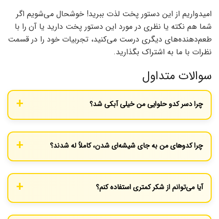
امیدواریم از این دستور پخت لذت ببرید! خوشحال می‌شویم اگر
شما هم نکته یا نظری در مورد این دستور پخت دارید یا آن را با
طعم‌دهنده‌های دیگری درست می‌کنید، تجربیات خود را در قسمت
نظرات با ما به اشتراک بگذارید.
سوالات متداول
چرا دسر کدو حلوایی من خیلی آبکی شد؟
احتمالاً حرارت زیر قابلمه زیاد بوده و شیره فرصت غلیظ شدن پیدا نکرده
یا اینکه زمان پخت کافی نبوده است. همچنین ممکن است در ابتدای
چرا کدوهای من به جای شیشه‌ای شدن، کاملاً له شدند؟
کار به آن آب اضافه کرده باشید که اشتباه است.
دلیل اصلی این اتفاق، خرد کردن کدوها به قطعات خیلی ریز یا استفاده
از کدو حلوایی با بافت بسیار نرم و آبکی است. همچنین هم زدن دسر
آیا می‌توانم از شکر کمتری استفاده کنم؟
در حین پخت می‌تواند باعث له شدن کدوها شود.
بله، اما شکر نقش کلیدی در ایجاد شیره غلیظ و بافت شیشه‌ای دارد.
کاهش بیش از حد شکر، نتیجه نهایی را به “کدو حلوایی پخته” شبیه