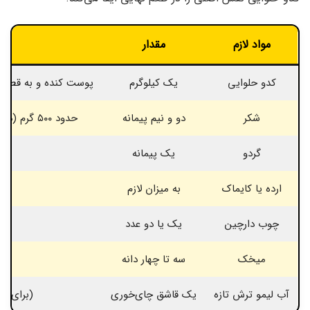
مواد لازم
مقدار
کدو حلوایی
یک کیلوگرم
پوست کنده و به قطعات نسبتاً در
شکر
دو و نیم پیمانه
حدود ۵۰۰ گرم (می‌توانید بر اساس ذائقه کمی کم یا زیاد کنید)
گردو
یک پیمانه
در
ارده یا کایماک
به میزان لازم
چوب دارچین
یک یا دو عدد
(
میخک
سه تا چهار دانه
(
آب لیمو ترش تازه
یک قاشق چای‌خوری
(برای جل