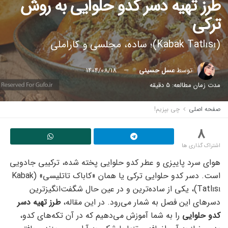
طرز تهیه دسر کدو حلوایی به روش
ترکی
(Kabak Tatlısı)؛ ساده، مجلسی و کاراملی
توسط
عسل حسینی
1404/08/18
مدت زمان مطالعه: 5 دقیقه
صفحه اصلی
چی بپزیم!
8
اشتراک گذاری ها
هوای سرد پاییزی و عطر کدو حلوایی پخته شده، ترکیبی جادویی
است. دسر کدو حلوایی ترکی یا همان «کاباک تاتلیسی» (Kabak
Tatlısı)، یکی از ساده‌ترین و در عین حال شگفت‌انگیزترین
دسرهای این فصل به شمار می‌رود. در این مقاله،
طرز تهیه دسر
کدو حلوایی
را به شما آموزش می‌دهیم که در آن تکه‌های کدو،