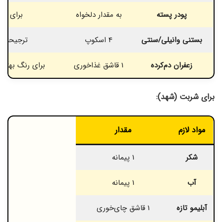
پودر پسته
به مقدار دلخواه
برای تز
بستنی وانیلی/سنتی
4 اسکوپ
ترجیحاً ب
زعفران دم‌کرده
1 قاشق غذاخوری
برای رنگ بهتر ر
برای شربت (شهد):
مواد لازم
مقدار
شکر
1 پیمانه
آب
1 پیمانه
آبلیمو تازه
1 قاشق چای‌خوری