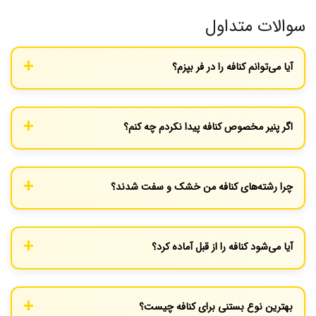
سوالات متداول
آیا می‌توانم کنافه را در فر بپزم؟
بله، می‌توانید در دمای 180 درجه سانتی‌گراد به مدت 20 تا 30 دقیقه
بپزید. اما پخت روی گاز کنترل بیشتری روی تردی به شما می‌دهد و
اگر پنیر مخصوص کنافه پیدا نکردم چه کنم؟
مرسوم‌تر است.
ترکیب پنیر موزارلای بدون نمک و کمی پنیر خامه‌ای ماسکارپونه (برای
لطافت بیشتر) بهترین جایگزین است.
چرا رشته‌های کنافه من خشک و سفت شدند؟
احتمالاً مقدار کره کم بوده یا شعله گاز خیلی زیاد بوده است. کنافه باید
در کره “شناور” نشود اما کاملاً به آن آغشته باشد و با حرارت ملایم
آیا می‌شود کنافه را از قبل آماده کرد؟
مغزپخت شود.
شما می‌توانید مراحل چیدن در تابه را انجام دهید و روی آن را بپوشانید
و در یخچال بگذارید. اما مرحله پخت باید دقیقاً قبل از سرو انجام شود.
بهترین نوع بستنی برای کنافه چیست؟