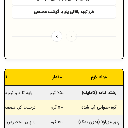
طرز تهیه باقالی پلو با گوشت مجلسی
مواد لازم
مقدار
نکات
رشته کنافه (کادایف)
250 گرم
باید تازه و نرم با
کره حیوانی آب شده
120 گرم
ترجیحاً کره تصفیه ش
پنیر موزارلا (بدون نمک)
150 گرم
یا پنیر مخصوص کناف