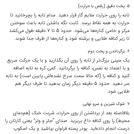
۵. پخت دقیق (رقص با حرارت)
تابه را روی حرارت ملایم گاز قرار دهید. مدام تابه را بچرخانید تا
حرارت به همه نقاط برسد. ثابت نگه داشتن تابه باعث سوختن
مرکز و خامی کناره‌ها می‌شود. حدود 5 تا 7 دقیقه طول می‌کشد
تا زیر کنافه طلایی و برشته شود و کناره‌ها از ظرف جدا شوند.
۶. برگرداندن و پخت دوم
یک سینی بزرگ‌تر از تابه را روی آن بگذارید و با یک حرکت سریع
و با اعتماد به نفس، کنافه را برگردانید. کمی کره به تابه اضافه
کنید و کنافه را (که حالا سمت سرخ نشده‌اش پایین است) به تابه
سر دهید. حدود 5 دقیقه دیگر زمان بدهید تا طرف دیگر هم
طلایی شود.
۷. شوک شیرین و سرو نهایی
بلافاصله بعد از برداشتن از روی حرارت، شربت خنک (هم‌دمای
محیط) را روی کنافه داغ بریزید. صدای “جلز و ولز” یعنی کارتان را
درست انجام داده‌اید. پودر پسته فراوان بپاشید و یک اسکوپ