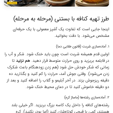
طرز تهیه کنافه با بستنی (مرحله به مرحله)
اینجا جایی است که تفاوت یک آشپز معمولی با یک حرفه‌ای
مشخص می‌شود. با دقت بخوانید.
۱. آماده‌سازی شربت (قانون طلایی دما)
اولین قدم همیشه شربت است چون باید خنک شود. شکر و آب را
در قابلمه بریزید و روی حرارت متوسط قرار دهید.
هم نزنید
تا
زمانی که شکر خودش حل شود (هم زدن زودهنگام باعث شکرک
زدن می‌شود). وقتی جوش آمد، حرارت را کم کنید و بگذارید ده
دقیقه ریزجوش بزند. در آخر آبلیمو و گلاب را اضافه کنید و بعد از
دو دقیقه خاموش کنید تا در دمای محیط خنک شود.
۲. آماده‌سازی رشته‌ها (ماساژ کره)
رشته‌های کنافه را داخل یک کاسه بزرگ بریزید. اگر خیلی بلند
هستند، کمی با قیچی کوتاه‌شان کنید (اما پودر نکنید). کره