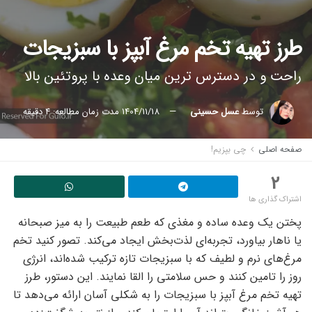
طرز تهیه تخم مرغ آبپز با سبزیجات
راحت و در دسترس ترین میان وعده با پروتئین بالا
توسط
عسل حسینی
1404/11/18
مدت زمان مطالعه: 4 دقیقه
صفحه اصلی
چی بپزیم!
2
اشتراک گذاری ها
پختن یک وعده ساده و مغذی که طعم طبیعت را به میز صبحانه
یا ناهار بیاورد، تجربه‌ای لذت‌بخش ایجاد می‌کند. تصور کنید تخم
مرغ‌های نرم و لطیف که با سبزیجات تازه ترکیب شده‌اند، انرژی
روز را تامین کنند و حس سلامتی را القا نمایند. این دستور، طرز
تهیه تخم مرغ آبپز با سبزیجات را به شکلی آسان ارائه می‌دهد تا