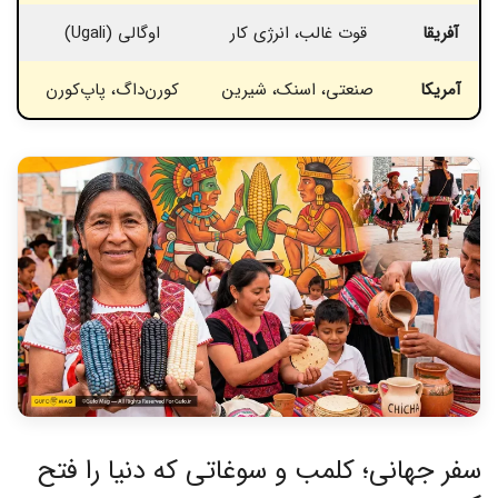
آفریقا
قوت غالب، انرژی کار
اوگالی (Ugali)
آمریکا
صنعتی، اسنک، شیرین
کورن‌داگ، پاپ‌کورن
کشا
سفر جهانی؛ کلمب و سوغاتی که دنیا را فتح