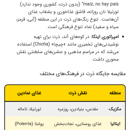
maíz, no hay país” (بدون ذرت، کشوری وجود ندارد).
تورتیلا نان روزانه، قاشق غذاخوری و بشقاب غذای
آن‌هاست. تنوع رنگ‌های ذرت در این منطقه (آبی، قرمز،
سیاه و سفید) نماد تنوع فرهنگی است.
امپراتوری اینکا:
در کوه‌های آند، ذرت برای تهیه
نوشیدنی‌های تخمیری مانند «چیچا» (Chicha) استفاده
می‌شد که در مراسم مذهبی و جشن‌های سلطنتی نقش
محوری داشت.
مقایسه جایگاه ذرت در فرهنگ‌های مختلف
منطقه
نقش ذرت
غذای نمادین
مکزیک
مقدس، بنیادین، روزمره
تورتیلا، تاماله
گو
ایتالیا
غذای روستایی، نجات‌بخش
پولنتا (Polenta)
غذ