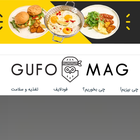
چی بپزیم!
چی بخوریم؟
فودلایف
تغذیه و سلامت