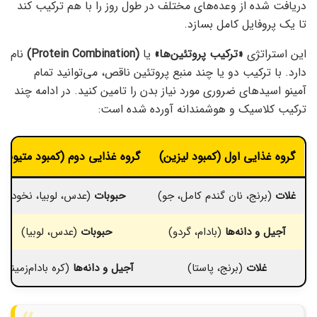
دریافت شده از وعده‌های مختلف در طول روز را با هم ترکیب کند
تا یک پروفایل کامل بسازد.
این استراتژی
«ترکیب پروتئین‌ها»
یا
(Protein Combination)
نام
دارد. با ترکیب دو یا چند منبع پروتئین ناقص، می‌توانید تمام
آمینو اسیدهای ضروری مورد نیاز بدن را تامین کنید. در ادامه چند
ترکیب کلاسیک و هوشمندانه آورده شده است:
گروه غذایی اول (کمبود لیزین)
گروه غذایی دوم (کمبود متیونین
غلات
(برنج، نان گندم کامل، جو)
حبوبات
(عدس، لوبیا، نخود)
آجیل و دانه‌ها
(بادام، گردو)
حبوبات
(عدس، لوبیا)
غلات
(برنج، پاستا)
آجیل و دانه‌ها
(کره بادام‌زمینی)