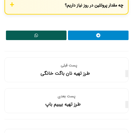
چه مقدار پروتئین در روز نیاز داریم؟
اسیدهای شاخه‌دار (BCAAs) مانند لوسین هستند که نقش کلیدی در
سنتز پروتئین عضلانی دارد.
مقدار نیاز به پروتئین به عوامل مختلفی مانند سن، جنسیت، وزن،
سطح فعالیت بدنی و اهداف سلامتی شما بستگی دارد. به طور کلی،
Pubmed
مصرف روزانه ۰.۸ گرم پروتئین به ازای هر کیلوگرم از وزن بدن
را برای یک فرد بالغ کم‌تحرک توصیه می‌کند. این مقدار برای ورزشکاران
یا افراد فعال می‌تواند به ۱.۲ تا ۲.۰ گرم به ازای هر کیلوگرم افزایش یابد.
پست قبلی
طرز تهیه نان باگت خانگی
پست‌ بعدی
طرز تهیه بیبیم باپ