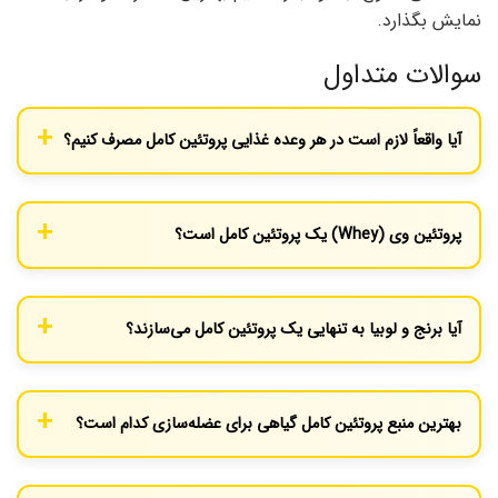
نمایش بگذارد.
سوالات متداول
آیا واقعاً لازم است در هر وعده غذایی پروتئین کامل مصرف کنیم؟
خیر. همان‌طور که گفته شد، بدن می‌تواند آمینو اسیدهای ضروری را از
وعده‌های مختلف در طول یک روز جمع‌آوری و استفاده کند. تمرکز بر
پروتئین وی (Whey) یک پروتئین کامل است؟
تنوع کلی رژیم غذایی مهم‌تر از هر وعده به تنهایی است.
بله. پروتئین وی که از شیر گرفته می‌شود، یکی از باکیفیت‌ترین منابع
پروتئین کامل است و به دلیل جذب سریع، بین ورزشکاران بسیار
آیا برنج و لوبیا به تنهایی یک پروتئین کامل می‌سازند؟
محبوب است.
بله، این یک ترکیب کلاسیک است. برنج در آمینو اسید لیزین ضعیف
است، در حالی که لوبیا سرشار از آن است. از طرف دیگر، لوبیا در آمینو
بهترین منبع پروتئین کامل گیاهی برای عضله‌سازی کدام است؟
اسید متیونین کمبود دارد که برنج آن را جبران می‌کند. این دو با هم یک
پروفایل آمینو اسیدی کامل ایجاد می‌کنند.
محصولات سویا (مانند توفو و تمپه) و کینوا گزینه‌های فوق‌العاده‌ای
هستند، زیرا نه‌تنها پروتئین کامل دارند، بلکه حاوی مقادیر خوبی از آمینو