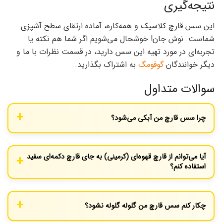
نتیجه‌گیری
این سس قارچ کلاسیک و همه‌کاره، آماده ارتقای سطح آشپزی
شماست. نوش جان! خوشحال می‌شویم اگر شما هم نکته یا
تجربه‌ای در مورد تهیه این سس دارید، در قسمت نظرات با ما و
دیگر خوانندگان
گوفومگ
به اشتراک بگذارید.
سوالات متداول
چرا سس قارچ من آبکی می‌شود؟
احتمالاً قارچ‌ها را به اندازه کافی تفت نداده‌اید تا آب آن‌ها کاملاً تبخیر
شود یا اینکه آرد را به اندازه کافی نپخته‌اید تا غلظت ایجاد کند.
آیا می‌توانم از قارچ قهوه‌ای (کرمینی) به جای قارچ دکمه‌ای سفید
استفاده کنم؟
بله، قارچ‌های کرمینی (قهوه‌ای) طعم غنی‌تر و عمیق‌تری نسبت به
قارچ‌های سفید دارند و انتخاب بهتری برای این سس هستند.
چکار کنم سس قارچ من گلوله گلوله نشود؟