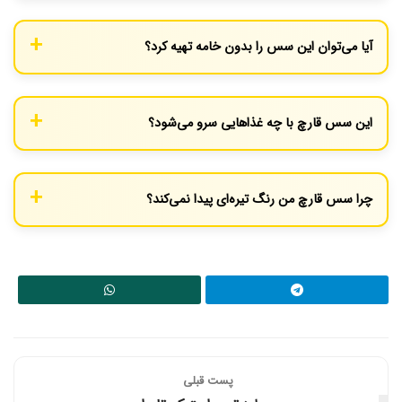
راز آن در مرحله ۵ است. باید عصاره (مایع) را به آرامی اضافه کنید و
همزمان به سرعت با همزن دستی (ویسک) هم بزنید تا آرد کاملاً در
آیا می‌توان این سس را بدون خامه تهیه کرد؟
مایع حل شود.
بله، برای نسخه بدون لاکتوز یا کم‌چرب، می‌توانید از شیر گیاهی (مانند
شیر جو دوسر) یا حذف کامل خامه و افزایش مقدار عصاره استفاده کنید،
این سس قارچ با چه غذاهایی سرو می‌شود؟
اما سس بافت مخملی و رنگ روشن خود را از دست خواهد داد.
این سس یک چاشنی عالی برای استیک گوشت، سینه مرغ گریل یا
سرخ شده، پاستا (مخصوصاً فتوچینی)، پوره سیب‌زمینی و حتی روی
چرا سس قارچ من رنگ تیره‌ای پیدا نمی‌کند؟
برگر است.
رنگ سس به دو عامل بستگی دارد: ۱) میزان کاراملی شدن قارچ‌ها
(هرچه بیشتر تفت بخورند تیره‌تر می‌شوند) و ۲) نوع عصاره (عصاره
گوشت رنگی تیره‌تر از عصاره مرغ یا سبزیجات ایجاد می‌کند)
پست قبلی