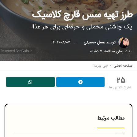
طرز تهیه سس قارچ کلاسیک
یک چاشنی مخملی و حرفه‌ای برای هر غذا!
توسط
عسل حسینی
1404/08/07
مدت زمان مطالعه: 5 دقیقه
صفحه اصلی
چی بپزیم!
25
اشتراک گذاری ها
مطالب مرتبط