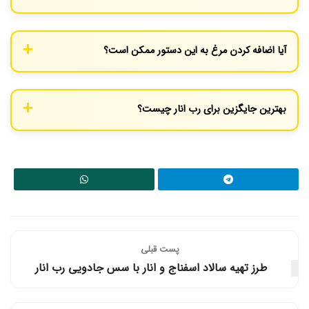
علاوه بر گلپر که یار دیرین انار است، کمی سماق یا پودر تخم گشنیز هم
می‌تواند طعم جالبی به این سالاد بدهد.
آیا اضافه کردن مرغ به این دستور ممکن است؟
قطعا! اضافه کردن سینه مرغ پخته و ریش‌ریش شده یا مکعبی گریل
شده، این سالاد را از یک پیش‌غذا به یک وعده شام کامل و سبک تبدیل
بهترین جایگزین برای رب انار چیست؟
می‌کند.
اگر رب انار ندارید، می‌توانید از سس بالزامیک غلیظ (Glaze) استفاده
کنید. نتیجه کمی متفاوت اما همچنان عالی خواهد بود.
پست قبلی
طرز تهیه سالاد اسفناج و انار با سس جادویی رب انار