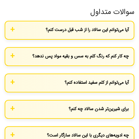
سوالات متداول
آیا می‌توانم این سالاد را از شب قبل درست کنم؟
بله، کلم قرمز بر خلاف کاهو با ماندن در سس پلاسیده نمی‌شود و حتی
خوشمزه‌تر هم می‌شود. فقط گردو را هنگام سرو اضافه کنید تا ترد بماند.
چه کار کنم که رنگ کلم به سس و بقیه مواد پس ندهد؟
این طبیعت کلم قرمز است، اما اگر بلافاصله بعد از خرد کردن آن را با
کمی سرکه یا آبلیمو مخلوط کنید، رنگش تثبیت می‌شود (اصطلاحاً
آیا می‌توانم از کلم سفید استفاده کنم؟
رنگش قفل می‌شود).
بله، اما کلم قرمز بافت تردتر و ظاهر مجلسی‌تری دارد. اگر از کلم سفید
استفاده می‌کنید، زمان استراحت در یخچال را کمتر کنید چون زودتر نرم
برای شیرین‌تر شدن سالاد چه کنم؟
می‌شود.
اگر انار شما ترش است، می‌توانید یک قاشق چای‌خوری عسل یا شکر
قهوه‌ای به سس اضافه کنید تا تعادل طعم‌ها برقرار شود.
چه ادویه‌های دیگری با این سالاد سازگار است؟