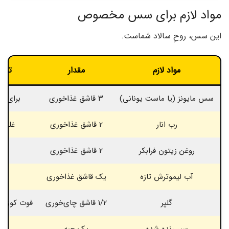
مواد لازم برای سس مخصوص
این سس، روحِ سالاد شماست.
مواد لازم
مقدار
توض
سس مایونز (یا ماست یونانی)
۳ قاشق غذاخوری
برای ب
رب انار
۲ قاشق غذاخوری
غلیظ
روغن زیتون فرابکر
۲ قاشق غذاخوری
آب لیموترش تازه
یک قاشق غذاخوری
گلپر
۱/۲ قاشق چای‌خوری
فوت کوزه‌گ
سیر رنده شده
یک حبه
کو