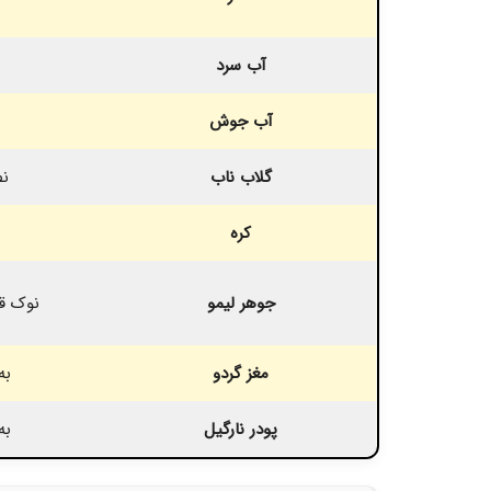
آب سرد
آب جوش
گلاب ناب
نص
کره
جوهر لیمو
نوک ق
مغز گردو
به
پودر نارگیل
به