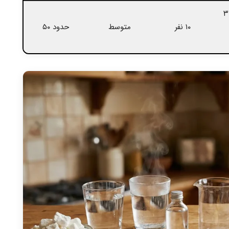
۶۰ دقیقه ( + ۳
۱۰ نفر
متوسط
حدود ۵۰